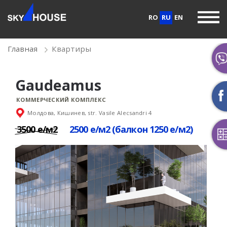
RO
RU
EN
Главная
Квартиры
Gaudeamus
КОММЕРЧЕСКИЙ КОМПЛЕКС
Молдова, Кишинев, str. Vasile Alecsandri 4
3500 е/м2
2500 е/м2 (балкон 1250 е/м2)