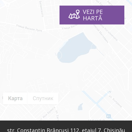
VEZI PE
HARTĂ
str. Constantin Brâncuși 112, etajul 7, Chișinău