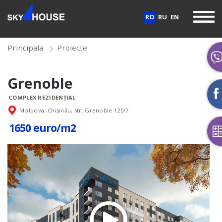
RO
RU
EN
Principala
Proiecte
Grenoble
COMPLEX REZIDENȚIAL
Moldova, Chișinău, str. Grenoble 120/7
1650 euro/m2