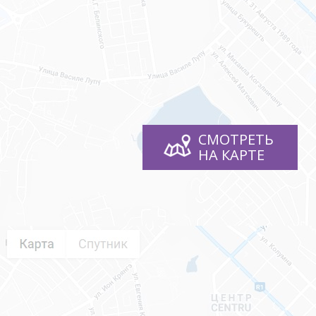
Кишинёв
График работы
пон - пят: с 9:00 - до 18:00 (обед 13-14)
суббота: 9:00 - 13:00
Для отправки фалйов используйте e-mail:
info@skyhouse.md
СМОТРЕТЬ
НА КАРТЕ